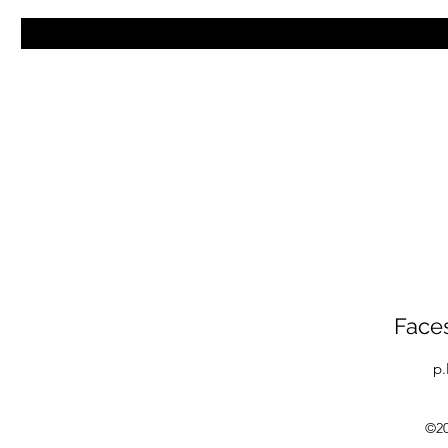
Faces
p.
©20