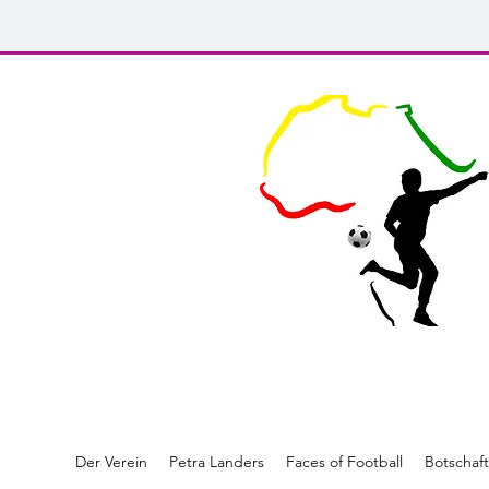
Der Verein
Petra Landers
Faces of Football
Botschaft